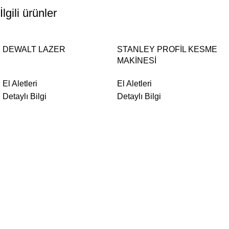
İlgili ürünler
DEWALT LAZER
STANLEY PROFİL KESME
MAKİNESİ
El Aletleri
El Aletleri
Detaylı Bilgi
Detaylı Bilgi
Form Akustik 1985 yılında kurulmuştur. Türkiye’de ALÇIPAN’ı
ilk uygulayan ve tanıtan firma olarak; turizm tesisleri, iş